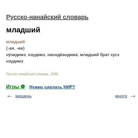
Русско-нанайский словарь
младший
младший
(-ая, -ее)
нӯчидимэ, нэудимэ, наондёандима; младший брат хусэ
нэудимэ
Русско-нанайский словарь
.
2009
.
Игры ⚽
Нужно сделать НИР?
мишень
много