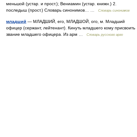
меньшой (устар. и прост.); Вениамин (устар. книжн.) 2.
последыш (прост.) Словарь синонимов… …
Словарь синонимов
младший
— МЛАДШИЙ, его, МЛАДШОЙ, ого, м. Младший
офицер (сержант, лейтенант). Кинуть младшего кому присвоить
звание младшего офицера. Из арм …
Словарь русского арго