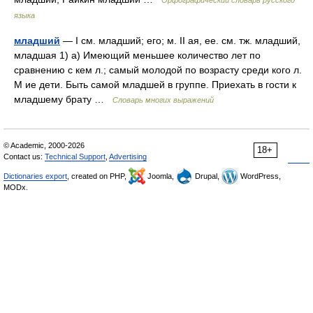
Орфографический словарь русского
языка
младший
— I см. младший; его; м. II ая, ее. см. тж. младший,
младшая 1) а) Имеющий меньшее количество лет по
сравнению с кем л.; самый молодой по возрасту среди кого л.
М ие дети. Быть самой младшей в группе. Приехать в гости к
младшему брату …
Словарь многих выражений
© Academic, 2000-2026
18+
Contact us:
Technical Support
,
Advertising
Dictionaries export
, created on PHP,
Joomla,
Drupal,
WordPress,
MODx.