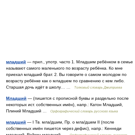
младший
— прил., употр. часто 1. Младшим ребёнком в семье
называют самого маленького по возрасту ребёнка. Ко мне
приехал младший брат. 2. Вы говорите о самом молодом по
возрасту ребёнке как о младшем по сравнению с кем либо.
Старшая дочь идёт в школу… …
Толковый словарь Дмитриева
Младший
— (пишется с прописной буквы и раздельно после
некоторых ист. собственных имён), напр.: Катон Младший,
Плиний Младший …
Орфографический словарь русского языка
младший
— I Тв. мла/дшим, Пр. о мла/дшем II (после
собственных имён пишется через дефис), напр.: Кеннеди
младший, Райкин младший …