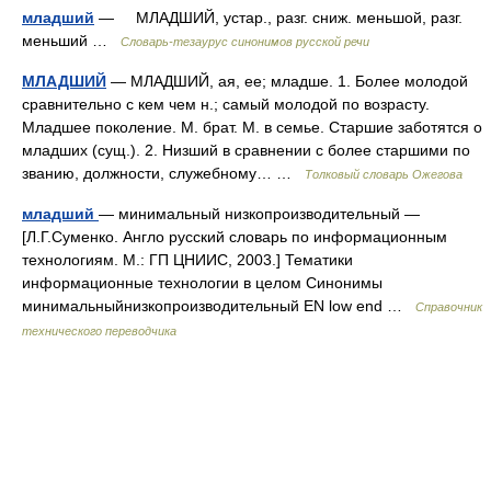
младший
— МЛАДШИЙ, устар., разг. сниж. меньшой, разг.
меньший …
Словарь-тезаурус синонимов русской речи
МЛАДШИЙ
— МЛАДШИЙ, ая, ее; младше. 1. Более молодой
сравнительно с кем чем н.; самый молодой по возрасту.
Младшее поколение. М. брат. М. в семье. Старшие заботятся о
младших (сущ.). 2. Низший в сравнении с более старшими по
званию, должности, служебному… …
Толковый словарь Ожегова
младший
— минимальный низкопроизводительный —
[Л.Г.Суменко. Англо русский словарь по информационным
технологиям. М.: ГП ЦНИИС, 2003.] Тематики
информационные технологии в целом Синонимы
минимальныйнизкопроизводительный EN low end …
Справочник
технического переводчика